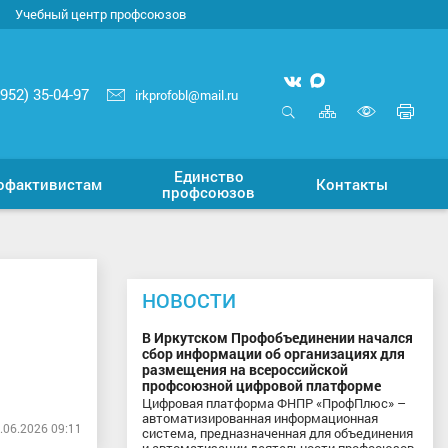
Учебный центр профсоюзов
Мы
Мы
3952) 35-04-97
irkprofobl@mail.ru
вконтакте
в
Карта
Печ
MAX
сайта
стр
Открыть
Включ
поиск
верси
Единство
для
офактивистам
Контакты
профсоюзов
слабо
НОВОСТИ
В Иркутском Профобъединении начался
сбор информации об организациях для
размещения на всероссийской
профсоюзной цифровой платформе
Цифровая платформа ФНПР «ПрофПлюс» –
автоматизированная информационная
.06.2026 09:11
система, предназначенная для объединения