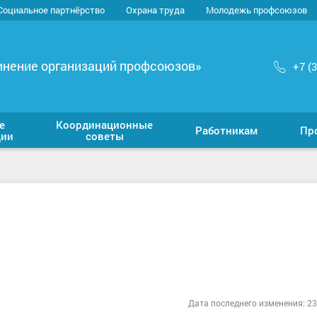
Социальное партнёрство
Охрана труда
Молодежь профсоюзов
инение организаций профсоюзов»
+7 (
е
Координационные
Работникам
Пр
ции
советы
Дата последнего изменения: 23