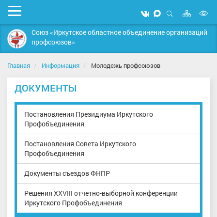
Карта
Мобильное
Мы
Мы
сайта
Открыть
В
меню
вконтакте
в
поиск
Союз «Иркутское областное объединение организаций
MAX
в
профсоюзов»
д
с
Главная
Информация
Молодежь профсоюзов
ДОКУМЕНТЫ
Постановления Президиума Иркутского
Профобъединения
Постановления Совета Иркутского
Профобъединения
Документы съездов ФНПР
Решения XXVIII отчетно-выборной конференции
Иркутского Профобъединения