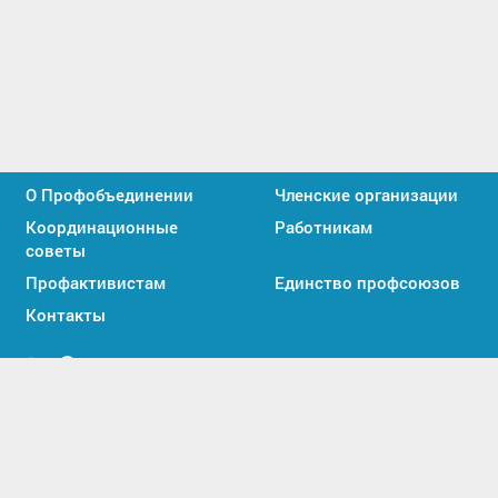
О Профобъединении
Членские организации
Координационные
Работникам
советы
Профактивистам
Единство профсоюзов
Контакты
Мы
Мы
вконтакте
в
2026 © Все права защищены. Союз «Иркутское
MAX
областное объединение организаций профсоюзов».
Политика обработки персональных данных
|
Положение об обработке персональных данных