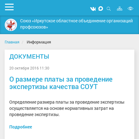
Карта
Мобильное
Мы
Мы
сайта
Открыть
В
меню
вконтакте
в
поиск
Союз «Иркутское областное объединение организаций
MAX
в
профсоюзов»
д
с
Главная
Информация
ДОКУМЕНТЫ
20 октября 2016 11:30
О размере платы за проведение
экспертизы качества СОУТ
Определение размера платы за проведение экспертизы
осуществляется на основе нормативных затрат на
проведение экспертизы.
Подробнее