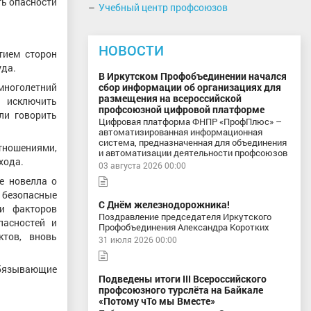
ть опасности
Учебный центр профсоюзов
НОВОСТИ
тием сторон
уда.
В Иркутском Профобъединении начался
 многолетний
сбор информации об организациях для
размещения на всероссийской
 исключить
профсоюзной цифровой платформе
ли говорить
Цифровая платформа ФНПР «ПрофПлюс» –
автоматизированная информационная
система, предназначенная для объединения
отношениями,
и автоматизации деятельности профсоюзов
хода.
03 августа 2026 00:00
е новелла о
 безопасные
С Днём железнодорожника!
ки факторов
Поздравление председателя Иркутского
пасностей и
Профобъединения Александра Коротких
ктов, вновь
31 июля 2026 00:00
обязывающие
Подведены итоги III Всероссийского
профсоюзного турслёта на Байкале
«Потому чТо мы Вместе»