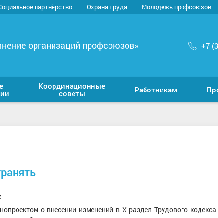
Социальное партнёрство
Охрана труда
Молодежь профсоюзов
инение организаций профсоюзов»
+7 (
е
Координационные
Работникам
Пр
ции
советы
транять
х
нопроектом о внесении изменений в Х раздел Трудового кодекса