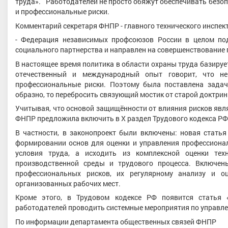
труда». Работодателей не просто обяжут обеспечивать безоп
и профессиональные риски.
Комментарий секретаря ФНПР - главного технического инспек
- Федерация независимых профсоюзов России в целом по
социального партнерства и направлен на совершенствование 
В настоящее время политика в области охраны труда базируе
отечественный и международный опыт говорит, что не
профессиональные риски. Поэтому была поставлена задач
образно, то перебросить связующий мостик от старой доктрин
Учитывая, что основой защищённости от влияния рисков явл
ФНПР предложила включить в Х раздел Трудового кодекса РФ
В частности, в законопроект были включены: новая статья
формировании основ для оценки и управления профессионал
условия труда, а исходить из комплексной оценки техн
производственной среды и трудового процесса. Включен
профессиональных рисков, их регулярному анализу и о
организованных рабочих мест.
Кроме этого, в Трудовом кодексе РФ появится статья 
работодателей проводить системные мероприятия по управле
По информации департамента общественных связей ФНПР