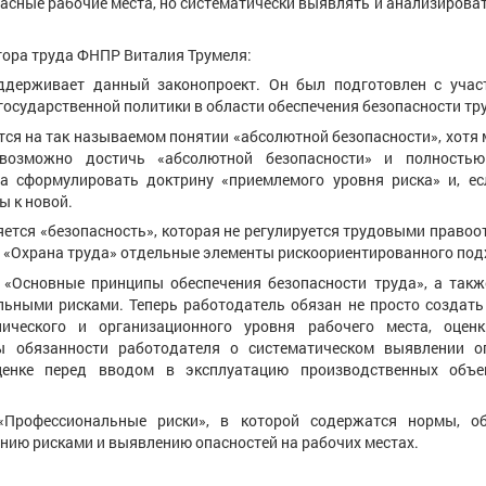
асные рабочие места, но систематически выявлять и анализирова
тора труда ФНПР Виталия Трумеля:
ддерживает данный законопроект. Он был подготовлен с учас
государственной политики в области обеспечения безопасности тр
тся на так называемом понятии «абсолютной безопасности», хотя
возможно достичь «абсолютной безопасности» и полностью
а сформулировать доктрину «приемлемого уровня риска» и, ес
ы к новой.
яется «безопасность», которая не регулируется трудовыми право
 «Охрана труда» отдельные элементы рискоориентированного под
 «Основные принципы обеспечения безопасности труда», а такж
ьными рисками. Теперь работодатель обязан не просто создать
ического и организационного уровня рабочего места, оцен
ы обязанности работодателя о систематическом выявлении о
ценке перед вводом в эксплуатацию производственных объе
«Профессиональные риски», в которой содержатся нормы, 
нию рисками и выявлению опасностей на рабочих местах.