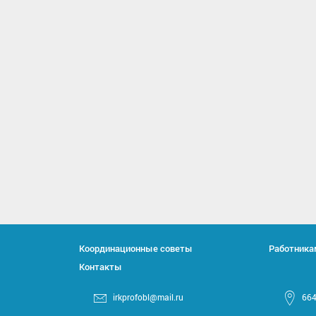
Координационные советы
Работника
Контакты
irkprofobl@mail.ru
664