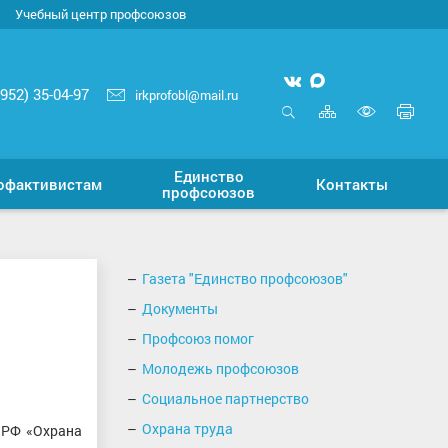
Учебный центр профсоюзов
Мы
Мы
3952) 35-04-97
irkprofobl@mail.ru
вконтакте
в
Карта
Печ
MAX
сайта
стр
Открыть
Включ
поиск
верси
Единство
для
офактивистам
Контакты
профсоюзов
слабо
Газета "Единство профсоюзов"
Документы
Профсоюз помог
Молодежь профсоюзов
Социальное партнерство
Охрана труда
 РФ «Охрана