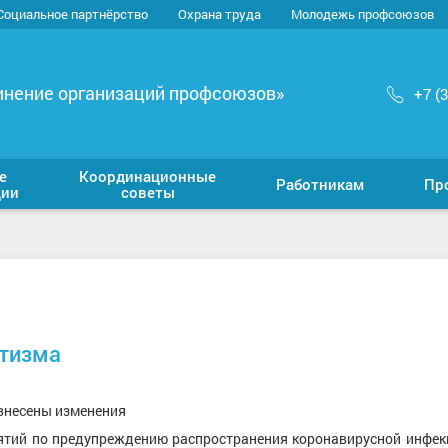
Социальное партнёрство
Охрана труда
Молодежь профсоюзов
инение организаций профсоюзов»
+7 (
е
Координационные
Работникам
Пр
ции
советы
атизма
внесены изменения
ятий по предупреждению распространения коронавирусной инфек