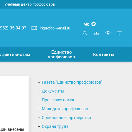
Учебный центр профсоюзов
Мы
Мы
3952) 35-04-97
irkprofobl@mail.ru
вконтакте
в
Карта
Печ
MAX
сайта
стр
Открыть
Включ
поиск
верси
Единство
для
офактивистам
Контакты
профсоюзов
слабо
Газета "Единство профсоюзов"
Документы
Профсоюз помог
Молодежь профсоюзов
Социальное партнерство
Охрана труда
ции внесены