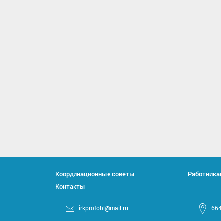
Координационные советы
Работника
Контакты
irkprofobl@mail.ru
664