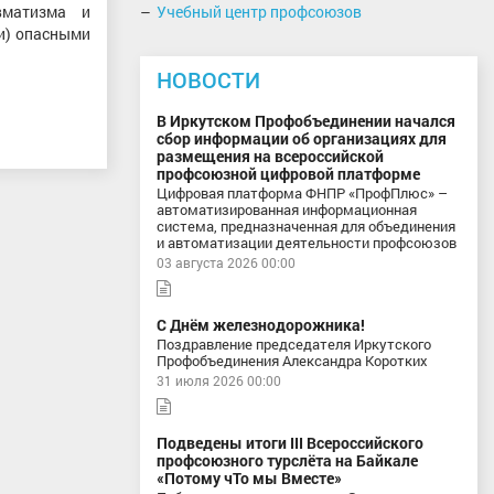
вматизма и
Учебный центр профсоюзов
ли) опасными
НОВОСТИ
В Иркутском Профобъединении начался
сбор информации об организациях для
размещения на всероссийской
профсоюзной цифровой платформе
Цифровая платформа ФНПР «ПрофПлюс» –
автоматизированная информационная
система, предназначенная для объединения
и автоматизации деятельности профсоюзов
03 августа 2026 00:00
С Днём железнодорожника!
Поздравление председателя Иркутского
Профобъединения Александра Коротких
31 июля 2026 00:00
Подведены итоги III Всероссийского
профсоюзного турслёта на Байкале
«Потому чТо мы Вместе»