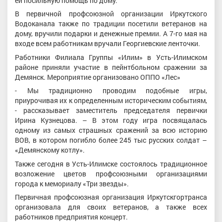
ей посильную помощь по дому.
В первичной профсоюзной организации Иркутского
Водоканала также по традиции посетили ветеранов на
дому, вручили подарки и денежные премии. А 7-го мая на
входе всем работникам вручали Георгиевские ленточки.
Работники Филиала Группы «Илим» в Усть-Илимском
районе приняли участие в пейнтбольном сражении за
Демянск. Мероприятие организовано ОППО «Лес»
- Мы традиционно проводим подобные игры,
приурочивая их к определенным историческим событиям,
- рассказывает заместитель председателя первички
Ирина Кузнецова. – В этом году игра посвящалась
одному из самых страшных сражений за всю историю
ВОВ, в котором погибло более 245 тыс русских солдат –
«Демянскому котлу».
Также сегодня в Усть-Илимске состоялось традиционное
возложение цветов профсоюзными организациями
города к мемориалу «Три звезды».
Первичная профсоюзная организация Иркутскгортранса
организовала для своих ветеранов, а также всех
работников предприятия концерт.