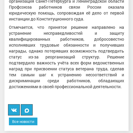
организация Санкт-Петербурга и Ленинградской области
Профсоюза работников связи России оказала
юридическую помощь, сопровождая её дело от первой
инстанции до Конституционного суда.
Отмечается, что принятое решение направлено на
устранение несправедливостей и защиту
квалифицированных работников, добросовестно
исполнявших трудовые обязанности и получивших
награды, однако потерявших возможность подтвердить
статус из-за реорганизаций структур. Решение
подтвердило важность учёта всех форм ведомственных
наград при присвоении статуса ветерана труда, сделав
тем самым шаг к устранению несоответствий и
дискриминации среди работников, обладающих
достижениями в своей профессиональной деятельности.
Вконтакте
Мы
в
Все новости
MAX