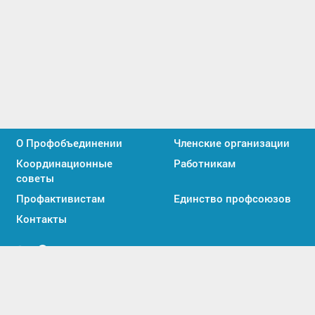
О Профобъединении
Членские организации
Координационные
Работникам
советы
Профактивистам
Единство профсоюзов
Контакты
Мы
Мы
вконтакте
в
2026 © Все права защищены. Союз «Иркутское
MAX
областное объединение организаций профсоюзов».