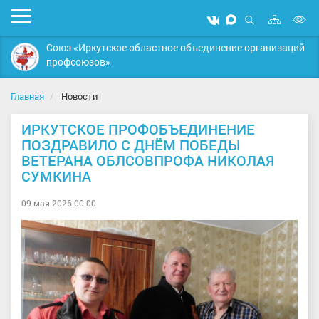
Карта
Мобильное
Мы
Мы
сайта
Открыть
В
меню
вконтакте
в
поиск
Союз «Иркутское областное объединение организаций
MAX
в
профсоюзов»
д
с
Главная
Новости
ИРКУТСКОЕ ПРОФОБЪЕДИНЕНИЕ
ПОЗДРАВИЛО С ДНЁМ ПОБЕДЫ
ВЕТЕРАНА ОБЛСОВПРОФА НИКОЛАЯ
СУМКИНА
09 мая 2026 00:00