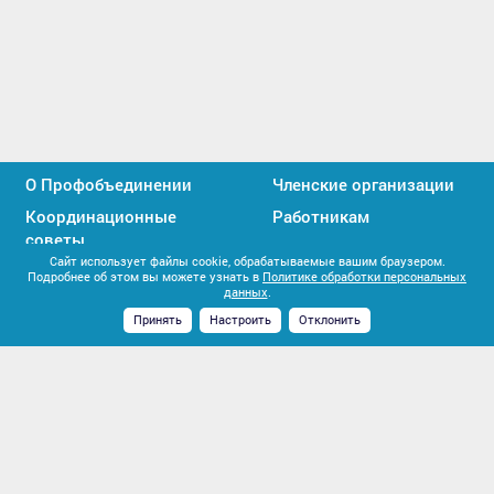
О Профобъединении
Членские организации
Координационные
Работникам
советы
Сайт использует файлы cookie, обрабатываемые вашим браузером.
Профактивистам
Единство профсоюзов
Подробнее об этом вы можете узнать в
Политике обработки персональных
данных
.
Контакты
Принять
Настроить
Отклонить
Мы
Мы
вконтакте
в
2026 © Все права защищены. Союз «Иркутское
MAX
областное объединение организаций профсоюзов».
Политика обработки персональных данных
|
Положение об обработке персональных данных