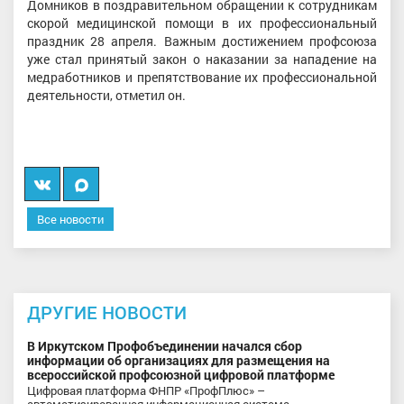
Домников в поздравительном обращении к сотрудникам
скорой медицинской помощи в их профессиональный
праздник 28 апреля. Важным достижением профсоюза
уже стал принятый закон о наказании за нападение на
медработников и препятствование их профессиональной
деятельности, отметил он.
Вконтакте
Мы
в
Все новости
MAX
ДРУГИЕ НОВОСТИ
В Иркутском Профобъединении начался сбор
информации об организациях для размещения на
всероссийской профсоюзной цифровой платформе
Цифровая платформа ФНПР «ПрофПлюс» –
автоматизированная информационная система,