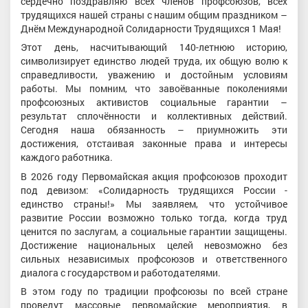
сердечно поздравляю всех членов профсоюзов, всех
трудящихся нашей страны с нашим общим праздником –
Днём Международной Солидарности Трудящихся 1 Мая!
Этот день, насчитывающий 140-летнюю историю,
символизирует единство людей труда, их общую волю к
справедливости, уважению и достойным условиям
работы. Мы помним, что завоёванные поколениями
профсоюзных активистов социальные гарантии –
результат сплочённости и коллективных действий.
Сегодня наша обязанность – приумножить эти
достижения, отстаивая законные права и интересы
каждого работника.
В 2026 году Первомайская акция профсоюзов проходит
под девизом: «Солидарность трудящихся России -
единство страны!» Мы заявляем, что устойчивое
развитие России возможно только тогда, когда труд
ценится по заслугам, а социальные гарантии защищены.
Достижение национальных целей невозможно без
сильных независимых профсоюзов и ответственного
диалога с государством и работодателями.
В этом году по традиции профсоюзы по всей стране
проведут массовые первомайские мероприятия, в