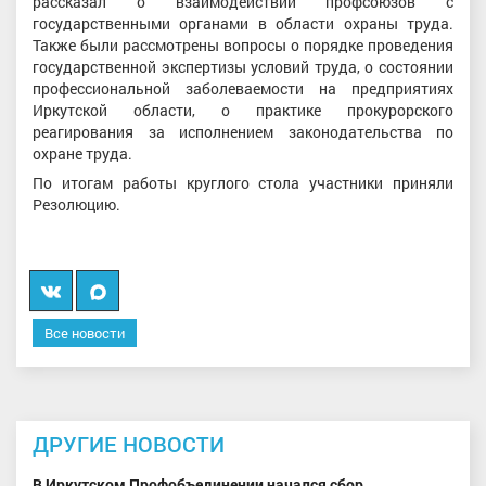
рассказал о взаимодействии профсоюзов с
государственными органами в области охраны труда.
Также были рассмотрены вопросы о порядке проведения
государственной экспертизы условий труда, о состоянии
профессиональной заболеваемости на предприятиях
Иркутской области, о практике прокурорского
реагирования за исполнением законодательства по
охране труда.
По итогам работы круглого стола участники приняли
Резолюцию.
Вконтакте
Мы
в
Все новости
MAX
ДРУГИЕ НОВОСТИ
В Иркутском Профобъединении начался сбор