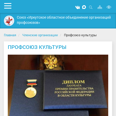
Карта
Мобильное
Мы
Мы
сайта
Открыть
В
меню
вконтакте
в
поиск
Союз «Иркутское областное объединение организаций
MAX
в
профсоюзов»
д
с
Главная
Членские организации
Профсоюз культуры
ПРОФСОЮЗ КУЛЬТУРЫ