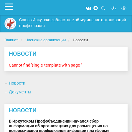
Карта
Мобильное
Мы
Мы
сайта
Открыть
В
меню
вконтакте
в
поиск
Союз «Иркутское областное объединение организаций
MAX
в
профсоюзов»
д
с
Главная
Членские организации
Новости
НОВОСТИ
Cannot find 'single' template with page ''
Новости
Документы
НОВОСТИ
В Иркутском Профобъединении начался сбор
информации об организациях для размещения на
всероссийской профсоюзной цифровой платформе