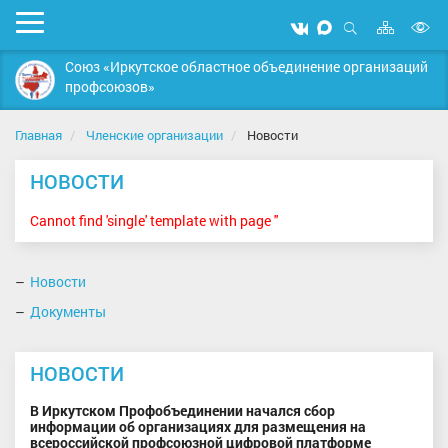
Карта
Мобильное
Мы
Мы
сайта
Открыть
В
меню
вконтакте
в
поиск
Союз «Иркутское областное объединение организаций
MAX
в
профсоюзов»
д
с
Главная
Членские организации
Новости
НОВОСТИ
Cannot find 'single' template with page ''
Новости
Документы
НОВОСТИ
В Иркутском Профобъединении начался сбор
информации об организациях для размещения на
всероссийской профсоюзной цифровой платформе