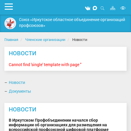
Карта
Мобильное
Мы
Мы
сайта
Открыть
В
меню
вконтакте
в
поиск
Союз «Иркутское областное объединение организаций
MAX
в
профсоюзов»
д
с
Главная
Членские организации
Новости
НОВОСТИ
Cannot find 'single' template with page ''
Новости
Документы
НОВОСТИ
В Иркутском Профобъединении начался сбор
информации об организациях для размещения на
всероссийской профсоюзной цифровой платформе