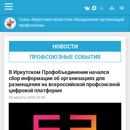
Карта
Мобильное
Мы
Мы
сайта
Открыть
В
меню
вконтакте
в
поиск
Союз «Иркутское областное объединение организаций
MAX
в
профсоюзов»
д
с
НОВОСТИ
ПРОФСОЮЗНЫЕ СОБЫТИЯ
В Иркутском Профобъединении начался
сбор информации об организациях для
размещения на всероссийской профсоюзной
цифровой платформе
03 августа 2026 00:00