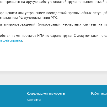
ия переведен на другую работу с оплатой труда по выполняемой р
вращением или устранением последствий чрезвычайных ситуаций,
тельством РФ с учетом мнения РТК.
та микроповреждений (микротравм), несчастных случаев на п
ботал пакет проектов НПА по охране труда. С документами по о
нашей справке
.
Координационные советы
Работника
Контакты