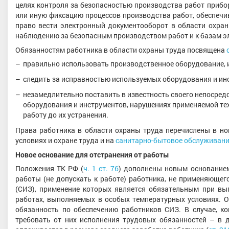
целях контроля за безопасностью производства работ прибо
или иную фиксацию процессов производства работ, обеспеч
право вести электронный документооборот в области охран
наблюдению за безопасным производством работ и к базам э
Обязанностям работника в области охраны труда посвящена
правильно использовать производственное оборудование, 
следить за исправностью используемых оборудования и ин
незамедлительно поставить в известность своего непосре
оборудования и инструментов, нарушениях применяемой те
работу до их устранения.
Права работника в области охраны труда перечислены в н
условиях и охране труда и на
санитарно-бытовое обслуживан
Новое основание для отстранения от работы
Положения ТК РФ (
ч. 1 ст. 76
) дополнены новым основанием
работы (не допускать к работе) работника, не применяюще
(СИЗ), применение которых является обязательным при вы
работах, выполняемых в особых температурных условиях. О
обязанность по обеспечению работников СИЗ. В случае, ко
требовать от них исполнения трудовых обязанностей – в 