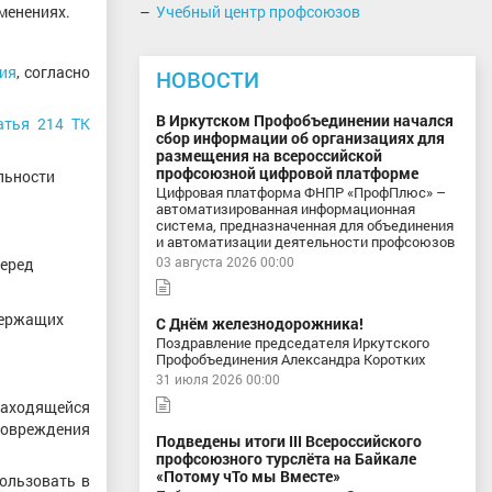
менениях.
Учебный центр профсоюзов
ия
, согласно
НОВОСТИ
В Иркутском Профобъединении начался
атья 214 ТК
сбор информации об организациях для
размещения на всероссийской
профсоюзной цифровой платформе
льности
Цифровая платформа ФНПР «ПрофПлюс» –
автоматизированная информационная
система, предназначенная для объединения
и автоматизации деятельности профсоюзов
03 августа 2026 00:00
перед
держащих
С Днём железнодорожника!
Поздравление председателя Иркутского
Профобъединения Александра Коротких
31 июля 2026 00:00
 находящейся
повреждения
Подведены итоги III Всероссийского
профсоюзного турслёта на Байкале
«Потому чТо мы Вместе»
пользовать в