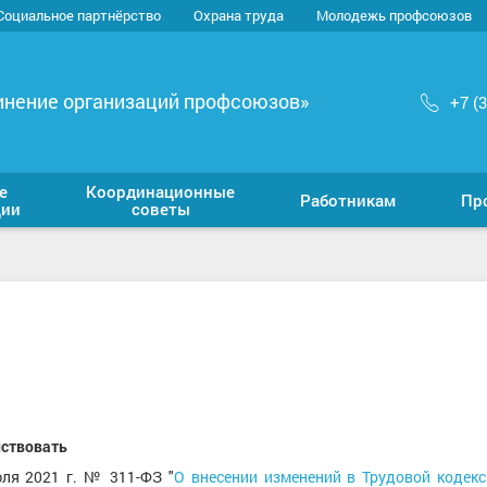
Социальное партнёрство
Охрана труда
Молодежь профсоюзов
инение организаций профсоюзов»
+7 (
е
Координационные
Работникам
Пр
ции
советы
йствовать
юля 2021 г. № 311-ФЗ "
О внесении изменений в Трудовой кодекс