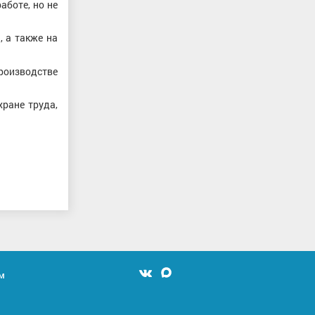
аботе, но не
 а также на
роизводстве
хране труда,
м
Мы
Мы
вконтакте
в
MAX