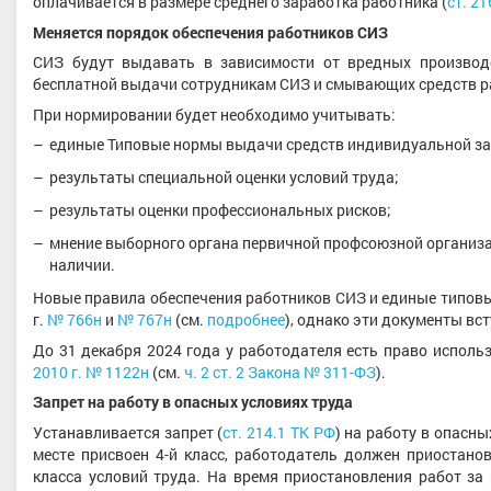
оплачивается в размере среднего заработка работника (
ст. 21
Меняется порядок обеспечения работников СИЗ
СИЗ будут выдавать в зависимости от вредных производ
бесплатной выдачи сотрудникам СИЗ и смывающих средств ра
При нормировании будет необходимо учитывать:
единые Типовые нормы выдачи средств индивидуальной з
результаты специальной оценки условий труда;
результаты оценки профессиональных рисков;
мнение выборного органа первичной профсоюзной организа
наличии.
Новые правила обеспечения работников СИЗ и единые типов
г.
№ 766н
и
№ 767н
(см.
подробнее
), однако эти документы вст
До 31 декабря 2024 года у работодателя есть право исполь
2010 г. № 1122н
(см.
ч. 2 ст. 2 Закона № 311-ФЗ
).
Запрет на работу в опасных условиях труда
Устанавливается запрет (
ст. 214.1 ТК РФ
) на работу в опасн
месте присвоен 4-й класс, работодатель должен приостано
класса условий труда. На время приостановления работ за