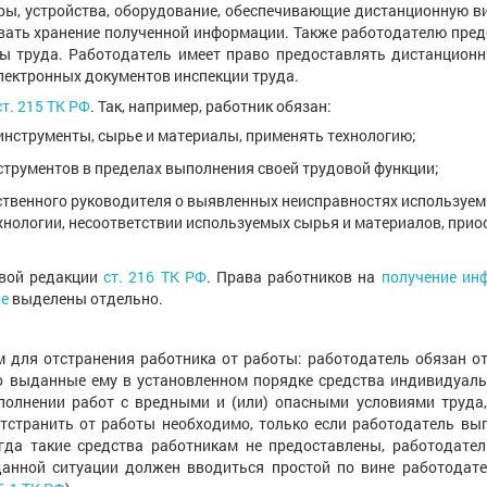
ры, устройства, оборудование, обеспечивающие дистанционную ви
ивать хранение полученной информации. Также работодателю пред
ы труда. Работодатель имеет право предоставлять дистанционн
лектронных документов инспекции труда.
ст. 215 ТК РФ
. Так, например, работник обязан:
инструменты, сырье и материалы, применять технологию;
струментов в пределах выполнения своей трудовой функции;
дственного руководителя о выявленных неисправностях используе
хнологии, несоответствии используемых сырья и материалов, прио
овой редакции
ст. 216 ТК РФ
. Права работников на
получение ин
ие
выделены отдельно.
 для отстранения работника от работы: работодатель обязан от
го выданные ему в установленном порядке средства индивидуал
полнении работ с вредными и (или) опасными условиями труда,
тстранить от работы необходимо, только если работодатель вы
гда такие средства работникам не предоставлены, работодател
данной ситуации должен вводиться простой по вине работодате