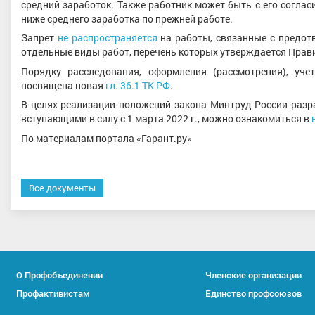
средний заработок. Также работник может быть с его соглас
ниже среднего заработка по прежней работе.
Запрет
не распространяется
на работы, связанные с предот
отдельные виды работ, перечень которых утверждается Прави
Порядку расследования, оформления (рассмотрения), уче
посвящена новая
гл. 36.1 ТК РФ
.
В целях реализации положений закона Минтруд России разра
вступающими в силу с 1 марта 2022 г., можно ознакомиться в
По материалам портала «Гарант.ру»
Все документы
О Профобъединении
Членские организации
Профактивистам
Единство профсоюзов