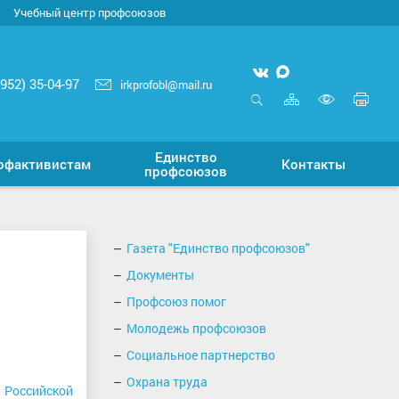
Учебный центр профсоюзов
Мы
Мы
3952) 35-04-97
irkprofobl@mail.ru
вконтакте
в
Карта
Печ
MAX
сайта
стр
Открыть
Включ
поиск
верси
Единство
для
офактивистам
Контакты
профсоюзов
слабо
Газета "Единство профсоюзов"
Документы
Профсоюз помог
Молодежь профсоюзов
Социальное партнерство
Охрана труда
 Российской