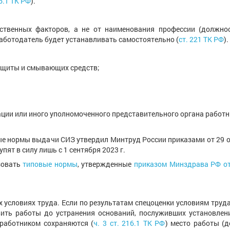
6.1 ТК РФ
).
ственных факторов, а не от наименования профессии (должно
ботодатель будет устанавливать самостоятельно (
ст. 221 ТК РФ
).
ащиты и смывающих средств;
ции или иного уполномоченного представительного органа работн
ые нормы выдачи СИЗ утвердил Минтруд России приказами от 29 о
упят в силу лишь с 1 сентября 2023 г.
зовать
типовые нормы
, утвержденные
приказом Минздрава РФ от
ых условиях труда. Если по результатам спецоценки условиям труд
вить работы до устранения оснований, послуживших установлен
 работником сохраняются (
ч. 3 ст. 216.1 ТК РФ
) место работы (