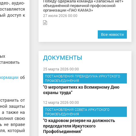
Победу одержала команда «Запасных нет»
део-, аудио-
объединённой первичной профсоюзной
оставляется
организации «ПАО КАМАЗ»
ый доступ к
27 июля 2026 00:00
Все новости
мых
ДОКУМЕНТЫ
становить
25 марта 2026 00:00
ПОСТАНОВЛЕНИЯ ПРЕЗИДИУМА ИРКУТСКОГО
формации
об
ПРОФОБЪЕДИНЕНИЯ
"О мероприятиях ко Всемирному Дню
охраны труда"
странить от
12 марта 2026 00:00
ьной защиты
ПОСТАНОВЛЕНИЯ СОВЕТА ИРКУТСКОГО
 а также на
ПРОФОБЪЕДИНЕНИЯ
полнил свою
"О кадровом резерве на должность
ь не вправе
председателя Иркутского
ля, который
Профобъединения"