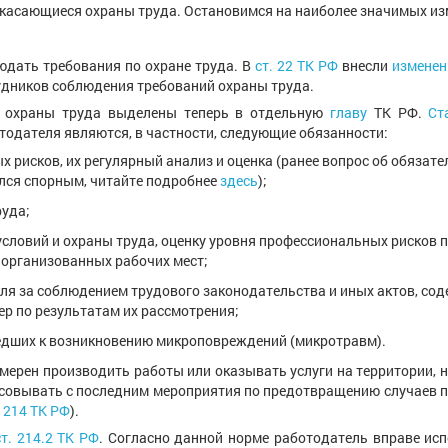
 касающиеся охраны труда. Остановимся на наиболее значимых из
дать требования по охране труда. В
ст. 22 ТК РФ
внесли
изменен
удников соблюдения требований охраны труда.
и охраны труда выделены теперь в отдельную
главу
ТК РФ.
Ст
одателя являются, в частности, следующие обязанности:
 рисков, их регулярный анализ и оценка (ранее вопрос об обязате
лся спорным, читайте подробнее
здесь
);
руда;
условий и охраны труда, оценку уровня профессиональных рисков 
 организованных рабочих мест;
ля за соблюдением трудового законодательства и иных актов, со
ер по результатам их рассмотрения;
ведших к возникновению микроповреждений (микротравм).
амерен производить работы или оказывать услуги на территории,
ласовывать с последним мероприятия по предотвращению случаев 
т. 214 ТК РФ
).
ст. 214.2 ТК РФ
. Согласно данной норме работодатель вправе ис