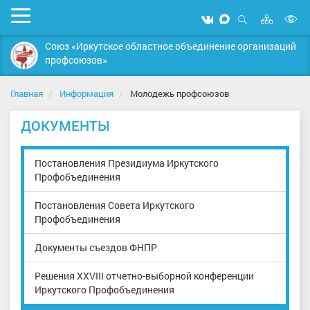
Карта
Мобильное
Мы
Мы
сайта
Открыть
В
меню
вконтакте
в
поиск
Союз «Иркутское областное объединение организаций
MAX
в
профсоюзов»
д
с
Главная
Информация
Молодежь профсоюзов
ДОКУМЕНТЫ
Постановления Президиума Иркутского
Профобъединения
Постановления Совета Иркутского
Профобъединения
Документы съездов ФНПР
Решения XXVIII отчетно-выборной конференции
Иркутского Профобъединения