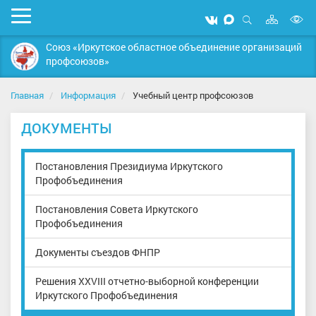
Карта
Мобильное
Мы
Мы
сайта
Открыть
В
меню
вконтакте
в
поиск
Союз «Иркутское областное объединение организаций
MAX
в
профсоюзов»
д
с
Главная
Информация
Учебный центр профсоюзов
ДОКУМЕНТЫ
Постановления Президиума Иркутского
Профобъединения
Постановления Совета Иркутского
Профобъединения
Документы съездов ФНПР
Решения XXVIII отчетно-выборной конференции
Иркутского Профобъединения