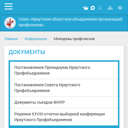
Карта
Мобильное
Мы
Мы
сайта
Открыть
В
меню
вконтакте
в
поиск
Союз «Иркутское областное объединение организаций
MAX
в
профсоюзов»
д
с
Главная
Информация
Молодежь профсоюзов
ДОКУМЕНТЫ
Постановления Президиума Иркутского
Профобъединения
Постановления Совета Иркутского
Профобъединения
Документы съездов ФНПР
Решения XXVIII отчетно-выборной конференции
Иркутского Профобъединения