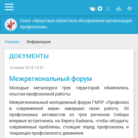
Карта
Мобильное
Мы
Мы
сайта
Открыть
В
меню
вконтакте
в
поиск
Союз «Иркутское областное объединение организаций
MAX
в
профсоюзов»
д
с
Главная
Информация
ДОКУМЕНТЫ
16 июня 2018 15:31
Межрегиональный форум
Молодые металлурги трех территорий обменялись
опытом профсоюзной работы
Межрегиональный молодежный форум ГМПР «Профсоюз
в современной мире» завершил свою работу. 30
профсоюзных активистов из трех регионов Сибири
впервые встретились на берегу Байкала, чтобы обсудить
современные проблемы, стоящие перед профсоюзом, и
тенденции профсоюзного движения.