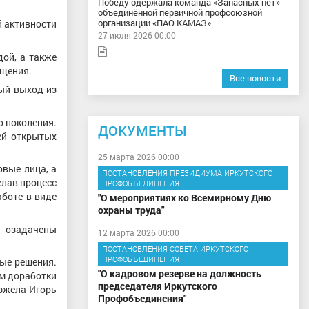
Победу одержала команда «Запасных нет»
объединённой первичной профсоюзной
организации «ПАО КАМАЗ»
 активности
27 июля 2026 00:00
ой, а также
бщения.
Все новости
ый выход из
о поколения.
ДОКУМЕНТЫ
ей открытых
25 марта 2026 00:00
вые лица, а
ПОСТАНОВЛЕНИЯ ПРЕЗИДИУМА ИРКУТСКОГО
елав процесс
ПРОФОБЪЕДИНЕНИЯ
боте в виде
"О мероприятиях ко Всемирному Дню
охраны труда"
а озадачены
12 марта 2026 00:00
ПОСТАНОВЛЕНИЯ СОВЕТА ИРКУТСКОГО
ПРОФОБЪЕДИНЕНИЯ
ные решения.
"О кадровом резерве на должность
ам доработки
председателя Иркутского
фжела Игорь
Профобъединения"