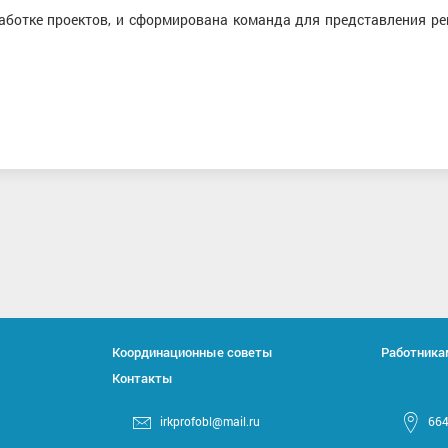
аботке проектов, и сформирована команда для представления ре
Координационные советы
Работника
Контакты
irkprofobl@mail.ru
664