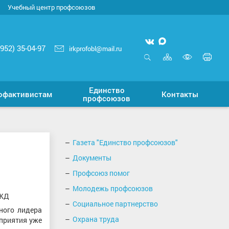
Учебный центр профсоюзов
Мы
Мы
3952) 35-04-97
irkprofobl@mail.ru
вконтакте
в
Карта
Печ
MAX
сайта
стр
Открыть
Включ
поиск
верси
Единство
для
офактивистам
Контакты
профсоюзов
слабо
Газета "Единство профсоюзов"
Документы
Профсоюз помог
Молодежь профсоюзов
РЖД
Социальное партнерство
ного лидера
Охрана труда
приятия уже