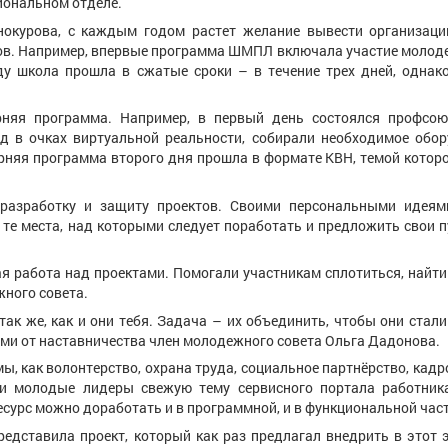
иональном отделе.
нокурова, с каждым годом растет желание вывести организац
лов. Например, впервые программа ШМПЛ включала участие молод
ду школа прошла в сжатые сроки – в течение трех дней, однак
рняя программа. Например, в первый день состоялся профсою
 в очках виртуальной реальности, собирали необходимое обору
рняя программа второго дня прошла в формате КВН, темой которо
азработку и защиту проектов. Своими персональными идеям
те места, над которыми следует поработать и предложить свои 
ая работа над проектами. Помогали участникам сплотиться, найт
жного совета.
ак же, как и они тебя. Задача – их объединить, чтобы они стал
ями от наставничества член молодежного совета Ольга Дадонова.
, как волонтерство, охрана труда, социальное партнёрство, кадр
ли молодые лидеры свежую тему сервисного портала работни
ресурс можно доработать и в программной, и в функциональной час
едставила проект, который как раз предлагал внедрить в этот 