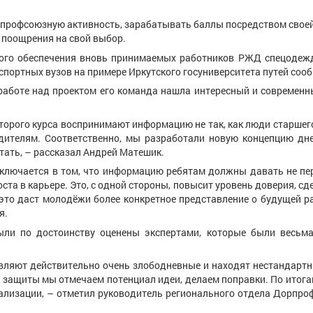
 профсоюзную активность, зарабатывать баллы посредством своей
 поощрения на свой выбор.
ого обеспечения вновь принимаемых работников РЖД спецодежд
спортных вузов на примере Иркутского госуниверситета путей соо
 работе над проектом его команда нашла интересный и современн
торого курса воспринимают информацию не так, как люди старшег
одителям. Соответственно, мы разработали новую концепцию дн
отать, – рассказал Андрей Матешик.
аключается в том, что информацию ребятам должны давать не пер
та в карьере. Это, с одной стороны, повысит уровень доверия, сд
это даст молодёжи более конкретное представление о будущей ра
я.
ли по достоинству оценены экспертами, которые были весьм
авляют действительно очень злободневные и находят нестандарт
се защиты мы отмечаем потенциал идеи, делаем поправки. По итог
еализации, – отметил руководитель регионального отдела Дорпро