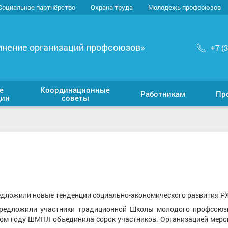
Социальное партнёрство
Охрана труда
Молодежь профсоюзов
инение организаций профсоюзов»
+7 (
е
Координационные
Работникам
Пр
ции
советы
дложили новые тенденции социально-экономического развития 
 предложили участники традиционной Школы молодого профсоюз
ом году ШМПЛ объединила сорок участников. Организацией меро