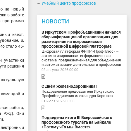
Учебный центр профсоюзов
ию на новый
ежи в работе
НОВОСТИ
о программа
В Иркутском Профобъединении начался
зный квест.
сбор информации об организациях для
дование, и,
размещения на всероссийской
го стало 45-
профсоюзной цифровой платформе
Цифровая платформа ФНПР «ПрофПлюс» –
автоматизированная информационная
и участники
система, предназначенная для объединения
и автоматизации деятельности профсоюзов
пути решения
03 августа 2026 00:00
и актуальную
С Днём железнодорожника!
Поздравление председателя Иркутского
и командой и
Профобъединения Александра Коротких
31 июля 2026 00:00
овая работа,
ка РЖД. Они
Подведены итоги III Всероссийского
ти.
профсоюзного турслёта на Байкале
«Потому чТо мы Вместе»
электронный