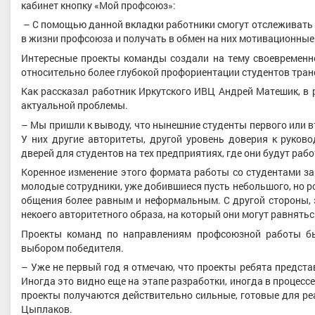
кабинет кнопку «Мой профсоюз»:
– С помощью данной вкладки работники смогут отслеживать
в жизни профсоюза и получать в обмен на них мотивационные
Интересные проекты команды создали на тему своевременн
относительно более глубокой профориентации студентов тран
Как рассказал работник Иркутского ИВЦ Андрей Матешик, в
актуальной проблемы.
– Мы пришли к выводу, что нынешние студенты первого или в
У них другие авторитеты, другой уровень доверия к руков
дверей для студентов на тех предприятиях, где они будут раб
Коренное изменение этого формата работы со студентами з
молодые сотрудники, уже добившиеся пусть небольшого, но рос
общения более равным и неформальным. С другой стороны, 
некоего авторитетного образа, на который они могут равнятьс
Проекты команд по направлениям профсоюзной работы бы
выбором победителя.
– Уже не первый год я отмечаю, что проекты ребята предст
Иногда это видно еще на этапе разработки, иногда в процес
проекты получаются действительно сильные, готовые для р
Цыплаков.