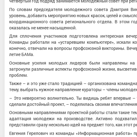
четвертый год подряд занимается молодежный совет при рег
По словам председателя молодежного совета Дмитрия Ви
уровень, добавить мероприятию новых красок, целей и смыс
координационного совета регионального отдела. В этом го
оказалась не менее насыщенной.
Для сплочения участников подготовлена интересная вече
Команды работали на «устаревшем компьютере», искали код
конечно, отвечали на вопросы профсоюзной викторины. Вече
летие БАМа.
Основные усилия молодых лидеров были направлены на р
затронули различные аспекты профсоюзной жизни, высветив 
проблем.
Также – и это уже стало традицией – организована командн
тему, выбрать нужное направление кураторы – члены молоде
– Это невероятно волнительно. Ты видишь ребят впервые – т
сделали достойный проект, – поделилась своими впечатлени
Основными направлениями проектной работы стали такие темы
адаптация молодежи на производстве. Активно подхвати
представили сразу несколько идей на предмет того, как этот 
Евгения Герелович из команды «Информационная работа» пр