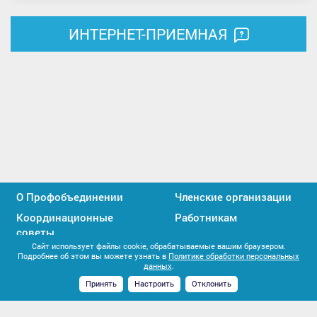
ИНТЕРНЕТ-ПРИЕМНАЯ
О Профобъединении
Членские организации
Координационные
Работникам
советы
Сайт использует файлы cookie, обрабатываемые вашим браузером.
Профактивистам
Единство профсоюзов
Подробнее об этом вы можете узнать в
Политике обработки персональных
данных
.
Контакты
Принять
Настроить
Отклонить
Мы
Мы