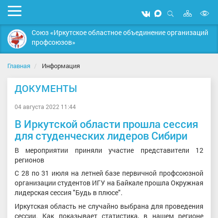
Карта
Мобильное
Мы
Мы
сайта
Открыть
В
меню
вконтакте
в
поиск
Союз «Иркутское областное объединение организаций
MAX
в
профсоюзов»
д
с
Главная
Информация
ДОКУМЕНТЫ
04 августа 2022 11:44
В Иркутской области прошла сессия
для студенческих лидеров Сибири
В мероприятии приняли участие представители 12
регионов
С 28 по 31 июля на летней базе первичной профсоюзной
организации студентов ИГУ на Байкале прошла Окружная
лидерская сессия "Будь в плюсе".
Иркутская область не случайно выбрана для проведения
сессии. Как показывает статистика, в нашем регионе