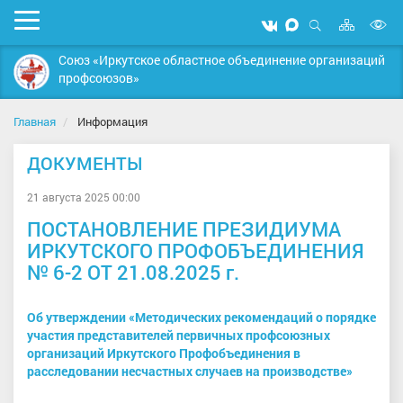
Карта
Мобильное
Мы
Мы
сайта
Открыть
В
меню
вконтакте
в
поиск
Союз «Иркутское областное объединение организаций
MAX
в
профсоюзов»
д
с
Главная
Информация
ДОКУМЕНТЫ
21 августа 2025 00:00
ПОСТАНОВЛЕНИЕ ПРЕЗИДИУМА
ИРКУТСКОГО ПРОФОБЪЕДИНЕНИЯ
№ 6-2 ОТ 21.08.2025 г.
Об утверждении «Методических рекомендаций о порядке
участия представителей первичных профсоюзных
организаций Иркутского Профобъединения в
расследовании несчастных случаев на производстве»