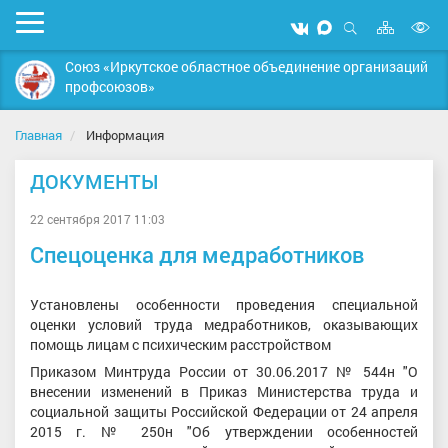
Карта
Мобильное
Мы
Мы
сайта
Открыть
В
меню
вконтакте
в
поиск
Союз «Иркутское областное объединение организаций
MAX
в
профсоюзов»
д
с
Главная
Информация
ДОКУМЕНТЫ
22 сентября 2017 11:03
Спецоценка для медработников
Установлены особенности проведения специальной
оценки условий труда медработников, оказывающих
помощь лицам с психическим расстройством
Приказом Минтруда России от 30.06.2017 № 544н "О
внесении изменений в Приказ Министерства труда и
социальной защиты Российской Федерации от 24 апреля
2015 г. № 250н "Об утверждении особенностей