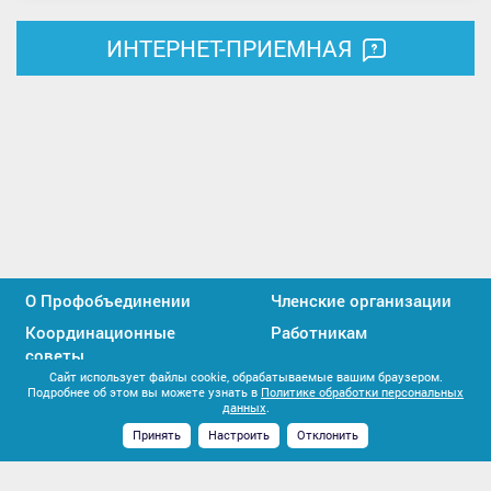
ИНТЕРНЕТ-ПРИЕМНАЯ
О Профобъединении
Членские организации
Координационные
Работникам
советы
Сайт использует файлы cookie, обрабатываемые вашим браузером.
Профактивистам
Единство профсоюзов
Подробнее об этом вы можете узнать в
Политике обработки персональных
данных
.
Контакты
Принять
Настроить
Отклонить
Мы
Мы