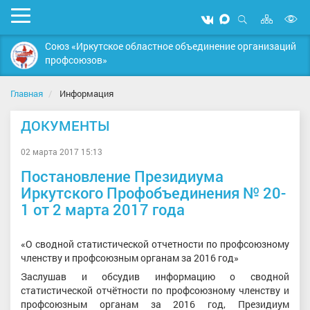
Карта
Мобильное
Мы
Мы
сайта
Открыть
В
меню
вконтакте
в
поиск
Союз «Иркутское областное объединение организаций
MAX
в
профсоюзов»
д
с
Главная
Информация
ДОКУМЕНТЫ
02 марта 2017 15:13
Постановление Президиума
Иркутского Профобъединения № 20-
1 от 2 марта 2017 года
«О сводной статистической отчетности по профсоюзному
членству и профсоюзным органам за 2016 год»
Заслушав и обсудив информацию о сводной
статистической отчётности по профсоюзному членству и
профсоюзным органам за 2016 год, Президиум