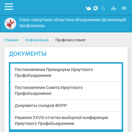
Карта
Мобильное
Мы
Мы
сайта
Открыть
В
меню
вконтакте
в
поиск
Союз «Иркутское областное объединение организаций
MAX
в
профсоюзов»
д
с
Главная
Информация
Профсоюз помог
ДОКУМЕНТЫ
Постановления Президиума Иркутского
Профобъединения
Постановления Совета Иркутского
Профобъединения
Документы съездов ФНПР
Решения XXVIII отчетно-выборной конференции
Иркутского Профобъединения