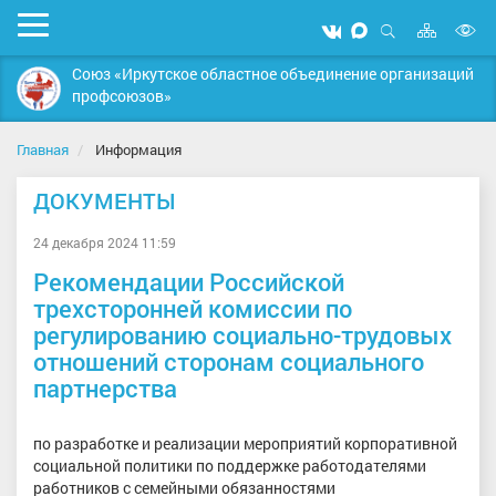
Карта
Мобильное
Мы
Мы
сайта
Открыть
В
меню
вконтакте
в
поиск
Союз «Иркутское областное объединение организаций
MAX
в
профсоюзов»
д
с
Главная
Информация
ДОКУМЕНТЫ
24 декабря 2024 11:59
Рекомендации Российской
трехсторонней комиссии по
регулированию социально-трудовых
отношений сторонам социального
партнерства
по разработке и реализации мероприятий корпоративной
социальной политики по поддержке работодателями
работников с семейными обязанностями