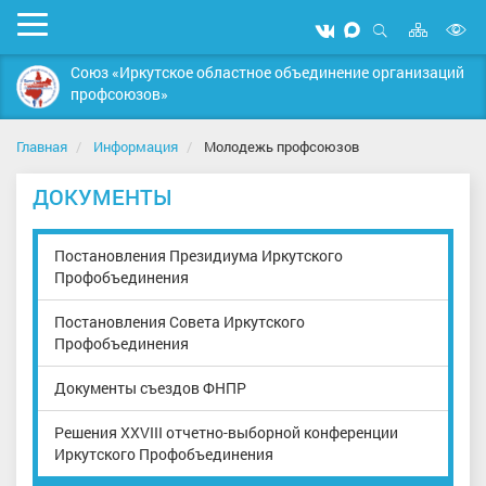
Карта
Мобильное
Мы
Мы
сайта
Открыть
В
меню
вконтакте
в
поиск
Союз «Иркутское областное объединение организаций
MAX
в
профсоюзов»
д
с
Главная
Информация
Молодежь профсоюзов
ДОКУМЕНТЫ
Постановления Президиума Иркутского
Профобъединения
Постановления Совета Иркутского
Профобъединения
Документы съездов ФНПР
Решения XXVIII отчетно-выборной конференции
Иркутского Профобъединения