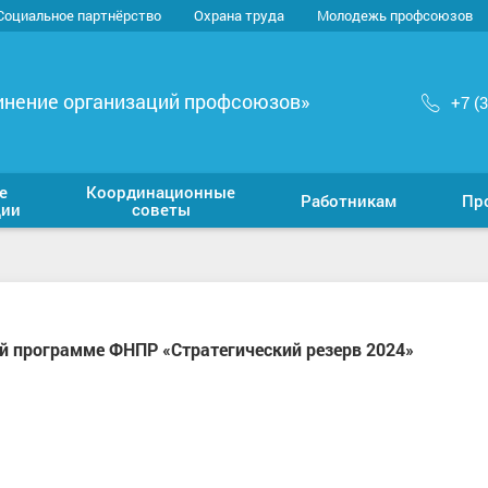
Социальное партнёрство
Охрана труда
Молодежь профсоюзов
инение организаций профсоюзов»
+7 (
е
Координационные
Работникам
Пр
ции
советы
 программе ФНПР «Стратегический резерв 2024»