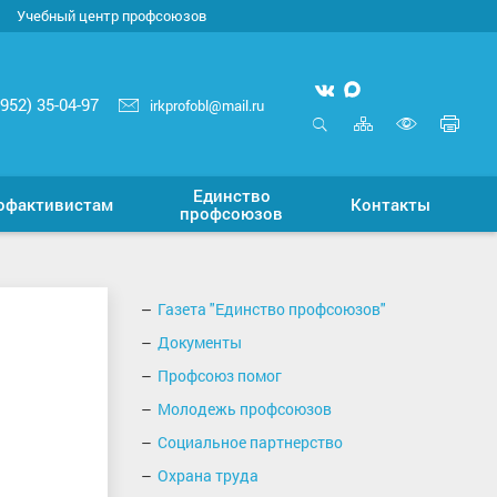
Учебный центр профсоюзов
Мы
Мы
3952) 35-04-97
irkprofobl@mail.ru
вконтакте
в
Карта
Печ
MAX
сайта
стр
Открыть
Включ
поиск
верси
Единство
для
офактивистам
Контакты
профсоюзов
слабо
Газета "Единство профсоюзов"
Документы
Профсоюз помог
Молодежь профсоюзов
Социальное партнерство
Охрана труда