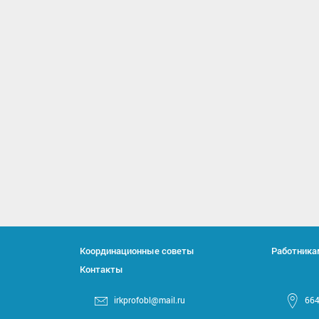
Координационные советы
Работника
Контакты
irkprofobl@mail.ru
664