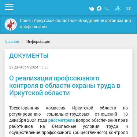
Карта
Мобильное
Мы
Мы
сайта
Открыть
В
меню
вконтакте
в
поиск
Союз «Иркутское областное объединение организаций
MAX
в
профсоюзов»
д
с
Главная
Информация
ДОКУМЕНТЫ
23 декабря 2024 15:30
О реализации профсоюзного
контроля в области охраны труда в
Иркутской области
Трехсторонняя комиссия Иркутской области по
регулированию социально-трудовых отношений 18
декабря 2024 года
рассмотрела
вопрос обеспечения прав
работников на безопасные условия труда и
осуществление профсоюзного (общественного) контроля