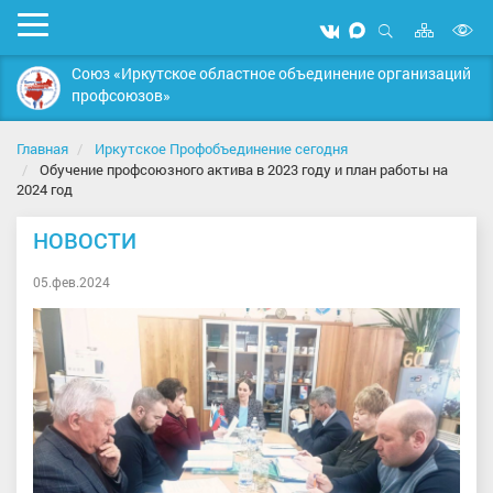
Карта
Мобильное
Мы
Мы
сайта
Открыть
В
меню
вконтакте
в
поиск
Союз «Иркутское областное объединение организаций
MAX
в
профсоюзов»
д
с
Главная
Иркутское Профобъединение сегодня
Обучение профсоюзного актива в 2023 году и план работы на
2024 год
НОВОСТИ
05.фев.2024