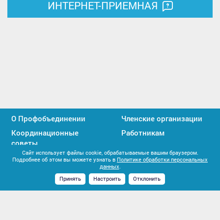
ИНТЕРНЕТ-ПРИЕМНАЯ
О Профобъединении
Членские организации
Координационные
Работникам
советы
Сайт использует файлы cookie, обрабатываемые вашим браузером.
Профактивистам
Единство профсоюзов
Подробнее об этом вы можете узнать в
Политике обработки персональных
данных
.
Контакты
Принять
Настроить
Отклонить
Мы
Мы
вконтакте
в
2026 © Все права защищены. Союз «Иркутское