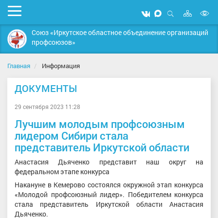
Карта
Мобильное
Мы
Мы
сайта
Открыть
В
меню
вконтакте
в
поиск
Союз «Иркутское областное объединение организаций
MAX
в
профсоюзов»
д
с
Главная
Информация
ДОКУМЕНТЫ
29 сентября 2023 11:28
Лучшим молодым профсоюзным
лидером Сибири стала
представитель Иркутской области
Анастасия Дьяченко представит наш округ на
федеральном этапе конкурса
Накануне в Кемерово состоялся окружной этап конкурса
«Молодой профсоюзный лидер». Победителем конкурса
стала представитель Иркутской области Анастасия
Дьяченко.