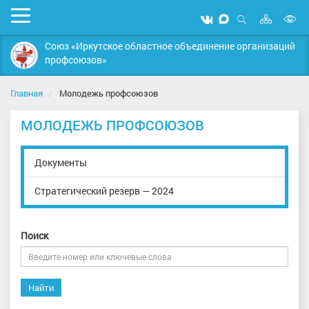
Карта
Мобильное
Мы
Мы
сайта
Открыть
В
меню
вконтакте
в
поиск
Союз «Иркутское областное объединение организаций
MAX
в
профсоюзов»
д
с
Главная
Молодежь профсоюзов
МОЛОДЕЖЬ ПРОФСОЮЗОВ
Документы
Стратегический резерв — 2024
Поиск
Найти