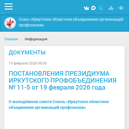
Карта
Мобильное
Мы
Мы
сайта
Открыть
В
меню
вконтакте
в
поиск
Союз «Иркутское областное объединение организаций
MAX
в
профсоюзов»
д
с
Главная
Информация
ДОКУМЕНТЫ
19 февраля 2026 08:00
ПОСТАНОВЛЕНИЯ ПРЕЗИДИУМА
ИРКУТСКОГО ПРОФОБЪЕДИНЕНИЯ
№ 11-5 от 19 февраля 2026 года
О молодёжном совете Союза «Иркутское областное
объединение организаций профсоюзов»