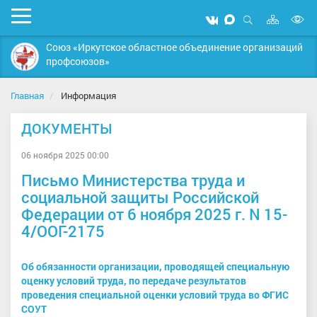
Карта
Мобильное
Мы
Мы
сайта
Открыть
В
меню
вконтакте
в
поиск
Союз «Иркутское областное объединение организаций
MAX
в
профсоюзов»
д
с
Главная
Информация
ДОКУМЕНТЫ
06 ноября 2025 00:00
Письмо Министерства труда и
социальной защиты Российской
Федерации от 6 ноября 2025 г. N 15-
4/ООГ-2175
Об обязанности организации, проводящей специальную
оценку условий труда, по передаче результатов
проведения специальной оценки условий труда во ФГИС
СОУТ