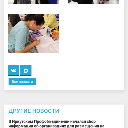
Вконтакте
Мы
в
Все новости
MAX
ДРУГИЕ НОВОСТИ
В Иркутском Профобъединении начался сбор
информации об организациях для размещения на