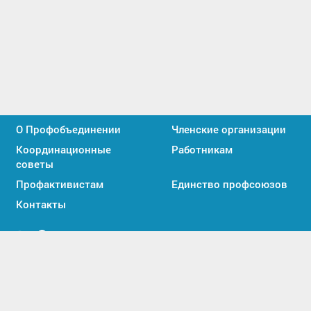
О Профобъединении
Членские организации
Координационные
Работникам
советы
Профактивистам
Единство профсоюзов
Контакты
Мы
Мы
вконтакте
в
2026 © Все права защищены. Союз «Иркутское
MAX
областное объединение организаций профсоюзов».
Политика обработки персональных данных
|