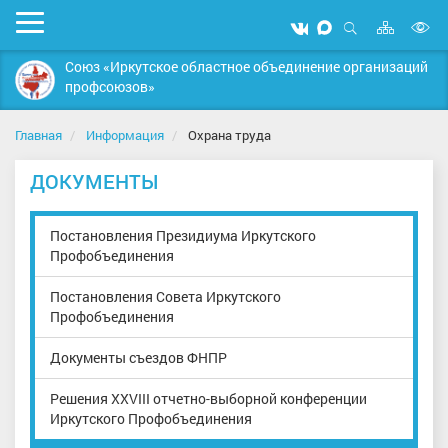
Карта
Мобильное
Мы
Мы
сайта
Открыть
В
меню
вконтакте
в
поиск
Союз «Иркутское областное объединение организаций
MAX
в
профсоюзов»
д
с
Главная
Информация
Охрана труда
ДОКУМЕНТЫ
Постановления Президиума Иркутского
Профобъединения
Постановления Совета Иркутского
Профобъединения
Документы съездов ФНПР
Решения XXVIII отчетно-выборной конференции
Иркутского Профобъединения