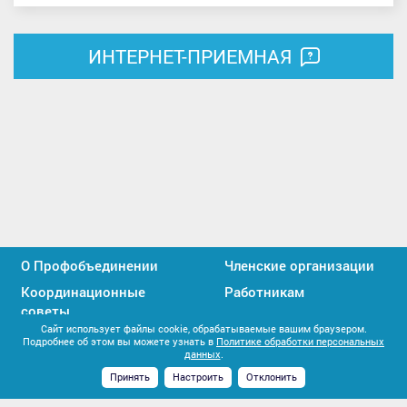
ИНТЕРНЕТ-ПРИЕМНАЯ
О Профобъединении
Членские организации
Координационные
Работникам
советы
Сайт использует файлы cookie, обрабатываемые вашим браузером.
Профактивистам
Единство профсоюзов
Подробнее об этом вы можете узнать в
Политике обработки персональных
данных
.
Контакты
Принять
Настроить
Отклонить