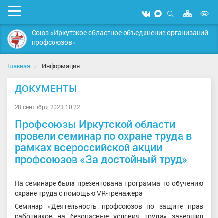
Карта
Мобильное
Мы
Мы
сайта
Открыть
В
меню
вконтакте
в
поиск
Союз «Иркутское областное объединение организаций
MAX
в
профсоюзов»
д
с
Главная
Информация
ДОКУМЕНТЫ
28 сентября 2023 10:22
Профсоюзы Иркутской области
провели семинар по охране труда в
рамках всероссийской акции
профсоюзов «За достойный труд»
На семинаре была презентована программа по обучению
охране труда с помощью VR-тренажера
Семинар «Деятельность профсоюзов по защите прав
работников на безопасные условия труда» завершил