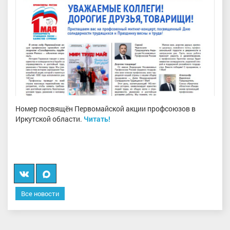
Номер посвящён Первомайской акции профсоюзов в
Иркутской области.
Читать!
Вконтакте
Мы
в
Все новости
MAX